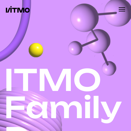
ITMO
Family
Day
2025